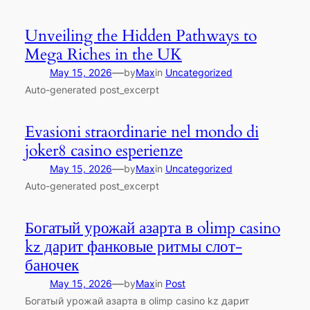
Unveiling the Hidden Pathways to
Mega Riches in the UK
—
May 15, 2026
by
Max
in
Uncategorized
Auto-generated post_excerpt
Evasioni straordinarie nel mondo di
joker8 casino esperienze
—
May 15, 2026
by
Max
in
Uncategorized
Auto-generated post_excerpt
Богатый урожай азарта в olimp casino
kz дарит фанковые ритмы слот-
баночек
—
May 15, 2026
by
Max
in
Post
Богатый урожай азарта в olimp casino kz дарит