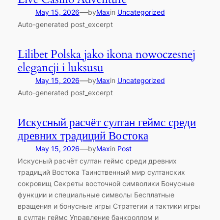
—
May 15, 2026
by
Max
in
Uncategorized
Auto-generated post_excerpt
Lilibet Polska jako ikona nowoczesnej
elegancji i luksusu
—
May 15, 2026
by
Max
in
Uncategorized
Auto-generated post_excerpt
Искусный расчёт султан геймс среди
древних традиций Востока
—
May 15, 2026
by
Max
in
Post
Искусный расчёт султан геймс среди древних
традиций Востока Таинственный мир султанских
сокровищ Секреты восточной символики Бонусные
функции и специальные символы Бесплатные
вращения и бонусные игры Стратегии и тактики игры
в султан геймс Управление банкроллом и