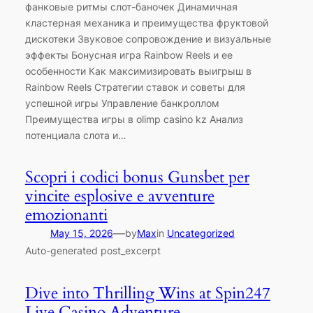
фанковые ритмы слот-баночек Динамичная
кластерная механика и преимущества фруктовой
дискотеки Звуковое сопровождение и визуальные
эффекты Бонусная игра Rainbow Reels и ее
особенности Как максимизировать выигрыш в
Rainbow Reels Стратегии ставок и советы для
успешной игры Управление банкроллом
Преимущества игры в olimp casino kz Анализ
потенциала слота и…
Scopri i codici bonus Gunsbet per
vincite esplosive e avventure
emozionanti
—
May 15, 2026
by
Max
in
Uncategorized
Auto-generated post_excerpt
Dive into Thrilling Wins at Spin247
Live Casino Adventure