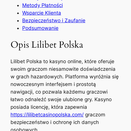
Metody Płatności
Wsparcie Klienta
Bezpieczeństwo i Zaufanie
Podsumowanie
Opis Lilibet Polska
Lilibet Polska to kasyno online, które oferuje
swoim graczom niesamowite doświadczenia
w grach hazardowych. Platforma wyróżnia się
nowoczesnym interfejsem i prostotą
nawigacji, co pozwala każdemu graczowi
łatwo odnaleźć swoje ulubione gry. Kasyno
posiada licencję, która zapewnia
https://lilibetcasinopolska.com/
graczom
bezpieczeństwo i ochronę ich danych
osobowych.