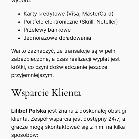
wyboru:
Karty kredytowe (Visa, MasterCard)
Portfele elektroniczne (Skrill, Neteller)
Przelewy bankowe
Jednorazowe doładowania
Warto zaznaczyć, że transakcje są w pełni
zabezpieczone, a czas realizacji wypłat jest
krótki, co czyni doświadczenie jeszcze
przyjemniejszym.
Wsparcie Klienta
Lilibet Polska
jest znana z doskonałej obsługi
klienta. Zespół wsparcia jest dostępny 24/7, a
gracze mogą skontaktować się z nimi na kilka
sposobów: