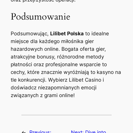
Podsumowanie
Podsumowując,
Lilibet Polska
to idealne
miejsce dla każdego miłośnika gier
hazardowych online. Bogata oferta gier,
atrakcyjne bonusy, różnorodne metody
płatności oraz profesjonalne wsparcie to
cechy, które znacznie wyróżniają to kasyno na
tle konkurencji. Wybierz
Lilibet Casino
i
doświadcz niezapomnianych emocji
związanych z grami online!
←
Previous:
Next:
Dive into