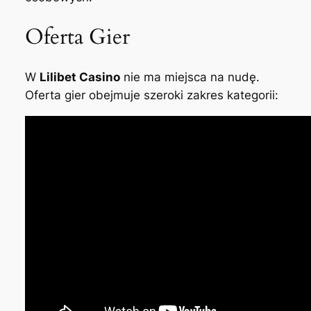
Oferta Gier
W
Lilibet Casino
nie ma miejsca na nudę.
Oferta gier obejmuje szeroki zakres kategorii: